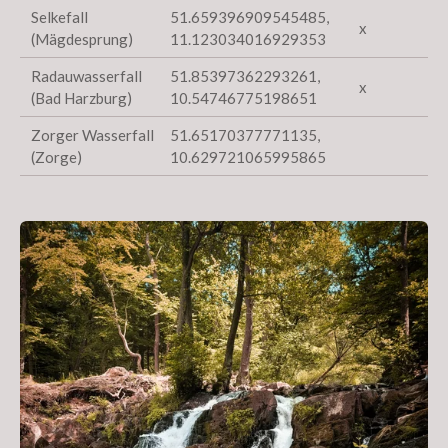
Selkefall
51.659396909545485,
x
(Mägdesprung)
11.123034016929353
Radauwasserfall
51.85397362293261,
x
(Bad Harzburg)
10.54746775198651
Zorger Wasserfall
51.65170377771135,
(Zorge)
10.629721065995865