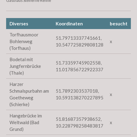
Gasthaus Steinerne Renne
Diverses
Koordinaten
besucht
Torfhausmoor
51.79713337741661,
Bohlenweg
x
10.547725829808128
(Torfhaus)
Bodetal mit
51.73359745902558,
Jungfernbrücke
11.017856722922337
(Thale)
Harzer
Schmalspurbahn am
51.7892303537018,
x
Goetheweg
10.593138270227895
(Schierke)
Hangebrücke im
51.81687357938652,
Weltwald (Bad
x
10.228798258483817
Grund)