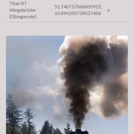
Titan RT
51.740757068450925,
Hängebrücke
x
10.894200739027406
(Elbingerode)