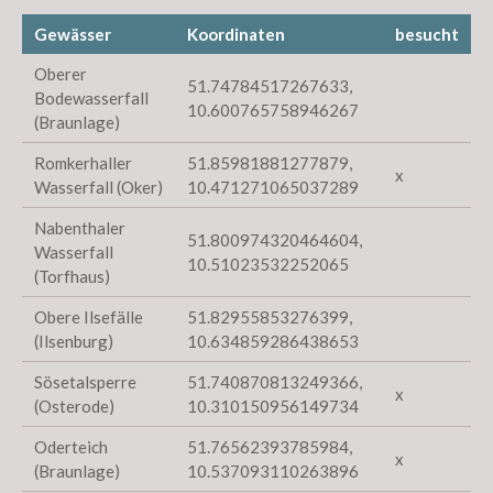
Gewässer
Koordinaten
besucht
Oberer
51.74784517267633,
Bodewasserfall
10.600765758946267
(Braunlage)
Romkerhaller
51.85981881277879,
x
Wasserfall (Oker)
10.471271065037289
Nabenthaler
51.800974320464604,
Wasserfall
10.51023532252065
(Torfhaus)
Obere Ilsefälle
51.82955853276399,
(Ilsenburg)
10.634859286438653
Sösetalsperre
51.740870813249366,
x
(Osterode)
10.310150956149734
Oderteich
51.76562393785984,
x
(Braunlage)
10.537093110263896