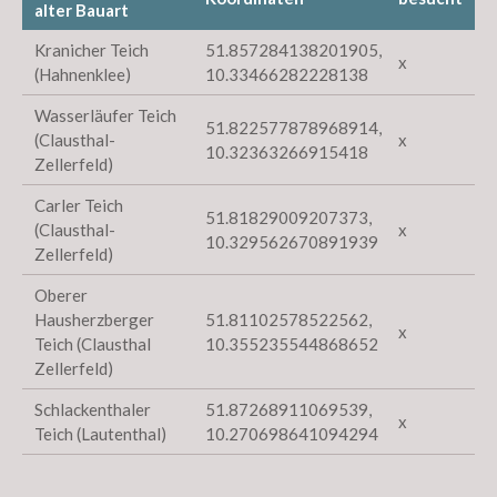
alter Bauart
Kranicher Teich
51.857284138201905,
x
(Hahnenklee)
10.33466282228138
Wasserläufer Teich
51.822577878968914,
(Clausthal-
x
10.32363266915418
Zellerfeld)
Carler Teich
51.81829009207373,
(Clausthal-
x
10.329562670891939
Zellerfeld)
Oberer
Hausherzberger
51.81102578522562,
x
Teich (Clausthal
10.355235544868652
Zellerfeld)
Schlackenthaler
51.87268911069539,
x
Teich (Lautenthal)
10.270698641094294