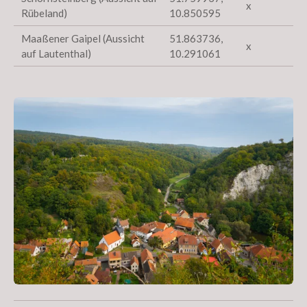
x
Rübeland)
10.850595
Maaßener Gaipel (Aussicht
51.863736,
x
auf Lautenthal)
10.291061