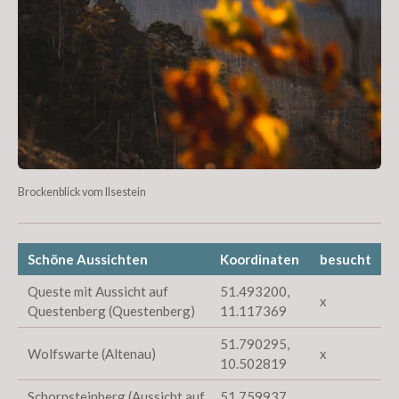
Brockenblick vom Ilsestein
Schöne Aussichten
Koordinaten
besucht
Queste mit Aussicht auf
51.493200,
x
Questenberg (Questenberg)
11.117369
51.790295,
Wolfswarte (Altenau)
x
10.502819
Schornsteinberg (Aussicht auf
51.759937,