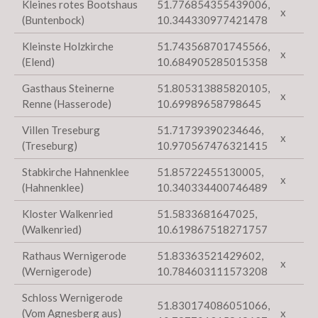
Kleines rotes Bootshaus
51.776854355439006,
x
(Buntenbock)
10.344330977421478
Kleinste Holzkirche
51.743568701745566,
x
(Elend)
10.684905285015358
Gasthaus Steinerne
51.805313885820105,
x
Renne (Hasserode)
10.69989658798645
Villen Treseburg
51.71739390234646,
x
(Treseburg)
10.970567476321415
Stabkirche Hahnenklee
51.85722455130005,
x
(Hahnenklee)
10.340334400746489
Kloster Walkenried
51.5833681647025,
(Walkenried)
10.619867518271757
Rathaus Wernigerode
51.83363521429602,
x
(Wernigerode)
10.784603111573208
Schloss Wernigerode
51.830174086051066,
(Vom Agnesberg aus)
x