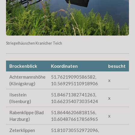
Striegelhäuschen Kranicher Teich
Brockenblick
Koordinaten
besucht
Achtermannshöhe
51.76219090586582,
x
(Königskrug)
10.569295110918906
Ilsestein
51.84671382741263,
x
(Ilsenburg)
10.662354073035424
Rabenklippe (Bad
51.86446206818156,
x
Harzburg)
10.604876617856965
Zeterklippen
51.810730552972096,