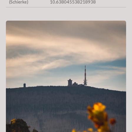
(Schierke)
10.638045538218938