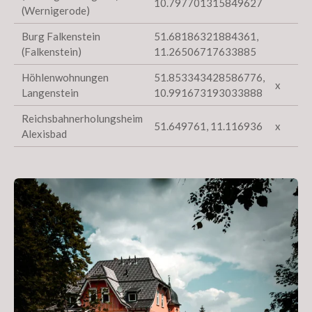
10.797701315849627
(Wernigerode)
Burg Falkenstein
51.68186321884361,
(Falkenstein)
11.26506717633885
Höhlenwohnungen
51.853343428586776,
x
Langenstein
10.991673193033888
Reichsbahnerholungsheim
51.649761, 11.116936
x
Alexisbad